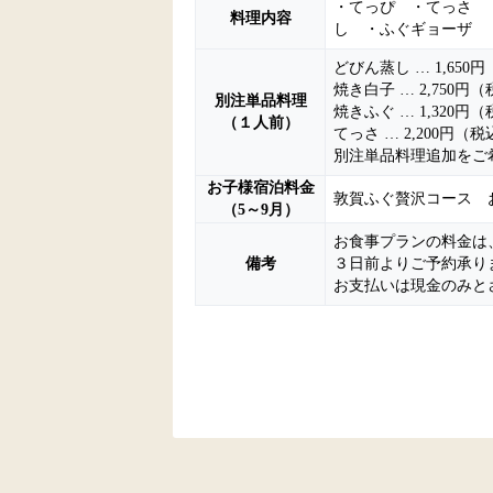
・てっぴ ・てっさ 
料理内容
し ・ふぐギョーザ 
どびん蒸し … 1,650
焼き白子 … 2,750円
別注単品料理
焼きふぐ … 1,320円
（１人前）
てっさ … 2,200円（
別注単品料理追加をご
お子様宿泊料金
敦賀ふぐ贅沢コース おひ
（5～9月）
お食事プランの料金は
備考
３日前よりご予約承り
お支払いは現金のみと